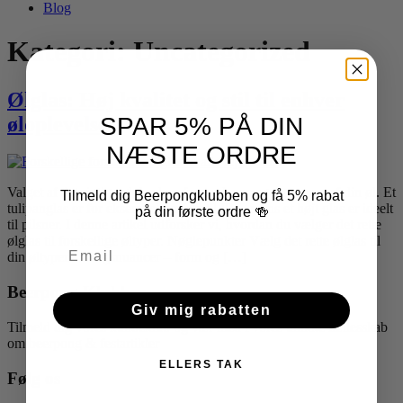
Blog
Kategori:
Uncategorized
Ølglas: Høj kvalitet og stil til enhver
øloplevelse
SPAR 5% PÅ DIN
NÆSTE ORDRE
Valget af det rigtige ølglas kan forstærke smag og aroma af din øl. Et
Tilmeld dig Beerpongklubben og få 5% rabat
tulipanglas er for eksempel perfekt til IPA, mens et højt glas er ideelt
på din første ordre 🍻
til pilsner. I denne artikel udforsker vi, hvordan du vælger det rette
ølglas til forskellige øltyper. Nøglepunkter Vælg det rette ølglas til
din øltypens smagsnuancer – form og […]
Beerpong Klubben
Giv mig rabatten
Tilmeld dig vores kundeklub og vær med i vores unikke fællesskab
om beerpong & festartikler
ELLERS TAK
Følg os