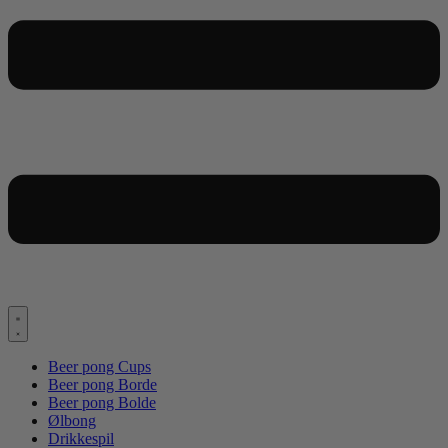
Beer pong Cups
Beer pong Borde
Beer pong Bolde
Ølbong
Drikkespil