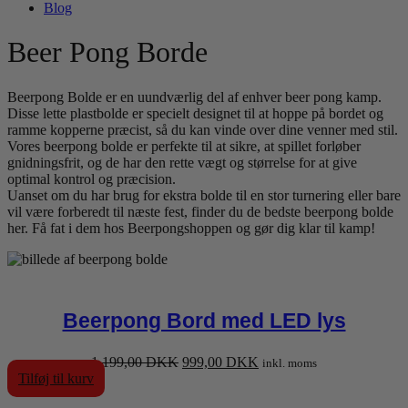
Blog
Beer Pong Borde
Beerpong Bolde er en uundværlig del af enhver beer pong kamp.
Disse lette plastbolde er specielt designet til at hoppe på bordet og
ramme kopperne præcist, så du kan vinde over dine venner med stil.
Vores beerpong bolde er perfekte til at sikre, at spillet forløber
gnidningsfrit, og de har den rette vægt og størrelse for at give
optimal kontrol og præcision.
Uanset om du har brug for ekstra bolde til en stor turnering eller bare
vil være forberedt til næste fest, finder du de bedste beerpong bolde
her. Få fat i dem hos Beerpongshoppen og gør dig klar til kamp!
Beerpong Bord med LED lys
Den
Den
1.199,00
DKK
999,00
DKK
inkl. moms
oprindelige
aktuelle
Tilføj til kurv
pris
pris