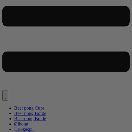
Beer pong Cups
Beer pong Borde
Beer pong Bolde
Ølbong
Drikkespil