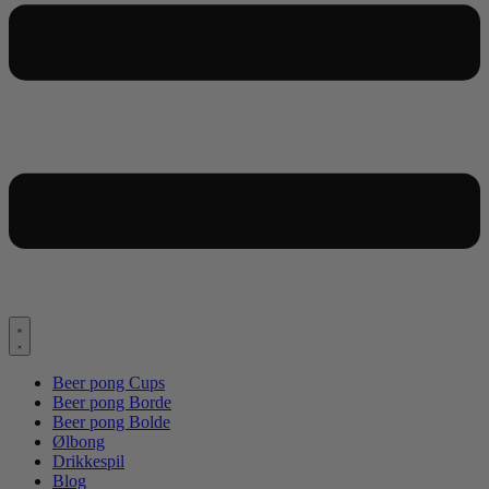
Beer pong Cups
Beer pong Borde
Beer pong Bolde
Ølbong
Drikkespil
Blog