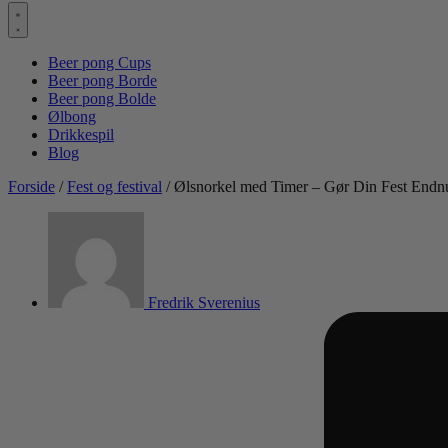
Beer pong Cups
Beer pong Borde
Beer pong Bolde
Ølbong
Drikkespil
Blog
Forside
/
Fest og festival
/ Ølsnorkel med Timer – Gør Din Fest Endn
Fredrik Sverenius