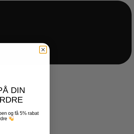
PÅ DIN
RDRE
ben og få 5% rabat
ordre