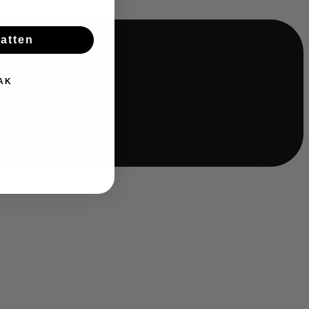
batten
AK