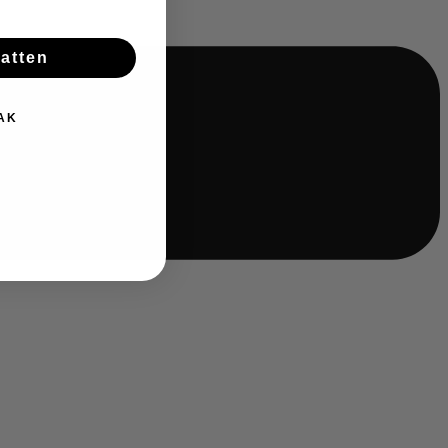
batten
AK