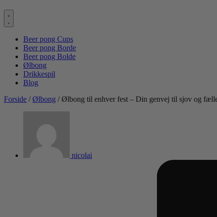
Beer pong Cups
Beer pong Borde
Beer pong Bolde
Ølbong
Drikkespil
Blog
Forside
/
Ølbong
/ Ølbong til enhver fest – Din genvej til sjov og fæl
nicolai