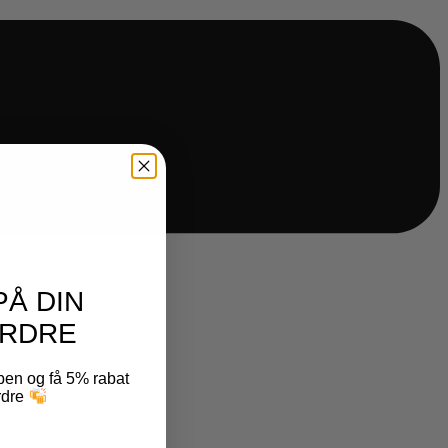
PÅ DIN
RDRE
ben og få 5% rabat
ordre