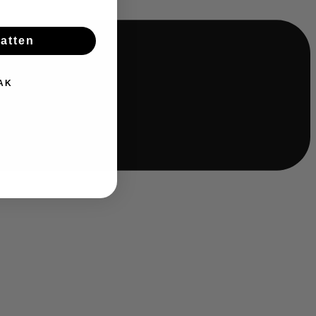
batten
AK