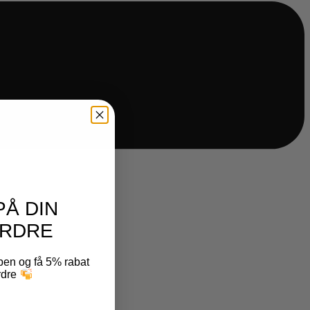
PÅ DIN
RDRE
ben og få 5% rabat
ordre