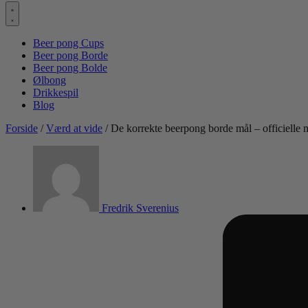
Beer pong Cups
Beer pong Borde
Beer pong Bolde
Ølbong
Drikkespil
Blog
Forside
/
Værd at vide
/ De korrekte beerpong borde mål – officielle 
Fredrik Sverenius