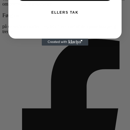
om beerpong & festartikler
ELLERS TAK
Følg os
på de sociale medier – og bliv inspireret af de nyeste beerpong
trends