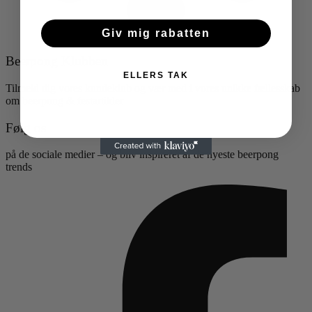
Giv mig rabatten
Beerpong Klubben
ELLERS TAK
Tilmeld dig vores kundeklub og vær med i vores unikke fællesskab
om beerpong & festartikler
Følg os
på de sociale medier – og bliv inspireret af de nyeste beerpong
trends