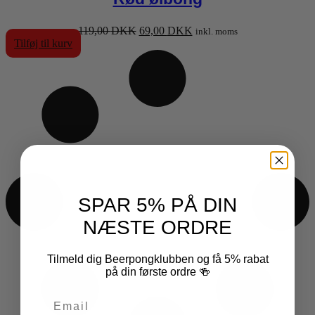
Den
Den
119,00
DKK
69,00
DKK
inkl. moms
oprindelige
aktuelle
Tilføj til kurv
pris
pris
var:
er:
119,00 DKK.
69,00 DKK.
SPAR 5% PÅ DIN
NÆSTE ORDRE
Tilmeld dig Beerpongklubben og få 5% rabat
på din første ordre 🍻