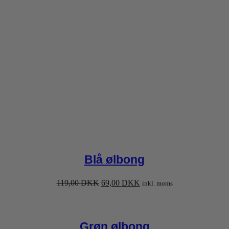
Blå ølbong
Den
Den
119,00
DKK
69,00
DKK
inkl. moms
oprindelige
aktuelle
pris
pris
var:
er:
119,00 DKK.
69,00 DKK.
Grøn ølbong