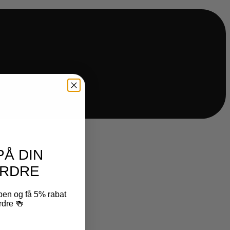
PÅ DIN
RDRE
ben og få 5% rabat
rdre 🍻