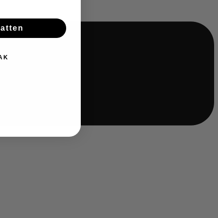
batten
AK