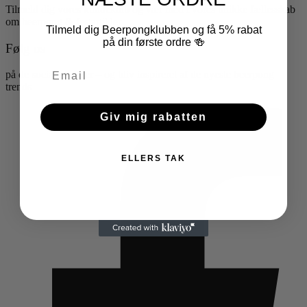
Tilmeld dig vores kundeklub og vær med i vores unikke fællesskab
om beerpong & festartikler
Tilmeld dig Beerpongklubben og få 5% rabat
på din første ordre 🍻
Følg os
på de sociale medier – og bliv inspireret af de nyeste beerpong
trends
Giv mig rabatten
ELLERS TAK