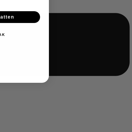
batten
AK