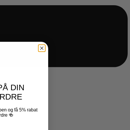
PÅ DIN
RDRE
ben og få 5% rabat
rdre 🍻