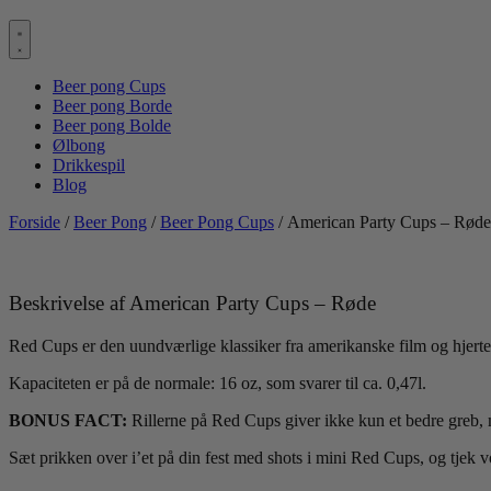
Beer pong Cups
Beer pong Borde
Beer pong Bolde
Ølbong
Drikkespil
Blog
Forside
/
Beer Pong
/
Beer Pong Cups
/ American Party Cups – Røde
Beskrivelse af American Party Cups – Røde
Red Cups er den uundværlige klassiker fra amerikanske film og hjertet
Kapaciteten er på de normale: 16 oz, som svarer til ca. 0,47l.
BONUS FACT:
Rillerne på Red Cups giver ikke kun et bedre greb, me
Sæt prikken over i’et på din fest med shots i mini Red Cups, og tjek 