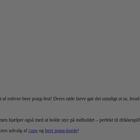
 af enhver beer pong-fest! Deres røde farve gør det umuligt at se, hvad
n hjælper også med at holde styr på indholdet – perfekt til drikkespil! 
vores udvalg af
cups
og
beer pong-borde
!