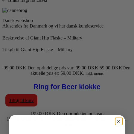
✅ Gratis fragt fra 299kr
Dansk webshop
Alt sendes fra Danmark og vi har dansk kundeservice
Beskrivelse af Giant Hip Flaske – Military
Tilkøb til Giant Hip Flaske – Military
99,00
DKK
Den oprindelige pris var: 99,00 DKK.
59,00
DKK
Den
aktuelle pris er: 59,00 DKK.
inkl. moms
Ring for Beer klokke
Tilføj til kurv
199,00
DKK
Den oprindelige pris var:
199,00 DKK.
89,00
DKK
Den aktuelle pris er: 89,00 DKK.
inkl.
moms