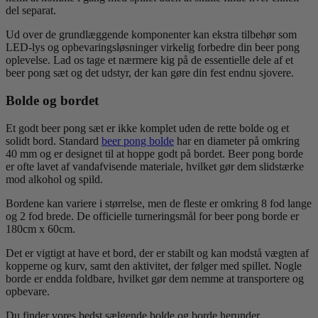
del separat.
Ud over de grundlæggende komponenter kan ekstra tilbehør som
LED-lys og opbevaringsløsninger virkelig forbedre din beer pong
oplevelse. Lad os tage et nærmere kig på de essentielle dele af et
beer pong sæt og det udstyr, der kan gøre din fest endnu sjovere.
Bolde og bordet
Et godt beer pong sæt er ikke komplet uden de rette bolde og et
solidt bord. Standard
beer pong bolde
har en diameter på omkring
40 mm og er designet til at hoppe godt på bordet. Beer pong borde
er ofte lavet af vandafvisende materiale, hvilket gør dem slidstærke
mod alkohol og spild.
Bordene kan variere i størrelse, men de fleste er omkring 8 fod lange
og 2 fod brede. De officielle turneringsmål for beer pong borde er
180cm x 60cm.
Det er vigtigt at have et bord, der er stabilt og kan modstå vægten af
kopperne og kurv, samt den aktivitet, der følger med spillet. Nogle
borde er endda foldbare, hvilket gør dem nemme at transportere og
opbevare.
Du finder vores bedst sælgende bolde og borde herunder.