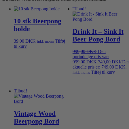
Tilbud!
10 stk Beerpong
bolde
Drink It – Sink It
Beer Pong Bord
39,00
DKK
Tilføj
inkl. moms
til kurv
999,00
DKK
Den
oprindelige pris var:
999,00 DKK.
749,00
DKK
De
aktuelle pris er: 749,00 DKK.
Tilføj til kurv
inkl. moms
Tilbud!
Vintage Wood
Beerpong Bord