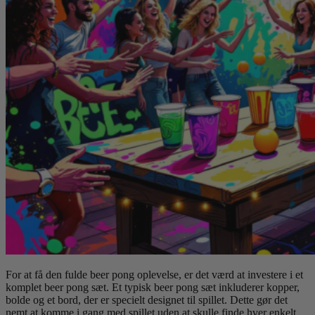
For at få den fulde beer pong oplevelse, er det værd at investere i et
komplet beer pong sæt. Et typisk beer pong sæt inkluderer kopper,
bolde og et bord, der er specielt designet til spillet. Dette gør det
nemt at komme i gang med spillet uden at skulle finde hver enkelt