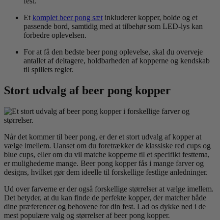
fest.
Et
komplet beer pong sæt
inkluderer kopper, bolde og et
passende bord, samtidig med at tilbehør som LED-lys kan
forbedre oplevelsen.
For at få den bedste beer pong oplevelse, skal du overveje
antallet af deltagere, holdbarheden af kopperne og kendskab
til spillets regler.
Stort udvalg af beer pong kopper
Når det kommer til beer pong, er der et stort udvalg af kopper at
vælge imellem. Uanset om du foretrækker de klassiske red cups og
blue cups, eller om du vil matche kopperne til et specifikt festtema,
er mulighederne mange. Beer pong kopper fås i mange farver og
designs, hvilket gør dem ideelle til forskellige festlige anledninger.
Ud over farverne er der også forskellige størrelser at vælge imellem.
Det betyder, at du kan finde de perfekte kopper, der matcher både
dine præferencer og behovene for din fest. Lad os dykke ned i de
mest populære valg og størrelser af beer pong kopper.