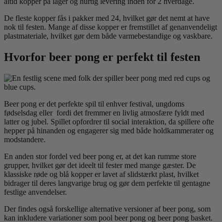
altid kopper på lager og hurtig levering inden for 2 hverdage.
De fleste kopper fås i pakker med 24, hvilket gør det nemt at have
nok til festen.
Mange af disse kopper er fremstillet af genanvendeligt
plastmateriale, hvilket gør dem både varmebestandige og vaskbare.
Hvorfor beer pong er perfekt til festen
Beer pong er det perfekte spil til enhver festival, ungdoms
fødselsdag eller fordi det fremmer en livlig atmosfære fyldt med
latter og jubel. Spillet opfordrer til social interaktion, da spillere ofte
hepper på hinanden og engagerer sig med både holdkammerater og
modstandere.
En anden stor fordel ved beer pong er, at det kan rumme store
grupper, hvilket gør det ideelt til fester med mange gæster. De
klassiske røde og blå kopper er lavet af slidstærkt plast, hvilket
bidrager til deres langvarige brug og gør dem perfekte til gentagne
festlige anvendelser.
Der findes også forskellige alternative versioner af beer pong, som
kan inkludere variationer som pool beer pong og beer pong basket.