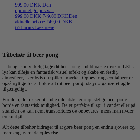
999,00
DKK
Den
oprindelige pris var:
999,00 DKK.
749,00
DKK
Den
aktuelle pris er: 749,00 DKK.
Læs mere
inkl. moms
Tilbehør til beer pong
Tilbehør kan virkelig tage dit beer pong spil til næste niveau. LED-
lys kan tilføje en fantastisk visuel effekt og skabe en festlig
atmosfære, især hvis du spiller i mørket. Opbevaringscontainere er
også nyttige for at holde alt dit beer pong udstyr organiseret og let
tilgængeligt.
For dem, der elsker at spille udendørs, er oppustelige beer pong
borde en fantastisk mulighed. De er perfekte til spil i vandet eller på
stranden og kan nemt transporteres og opbevares, mens man nyder
en kold øl.
Alt dette tilbehør bidrager til at gøre beer pong en endnu sjovere og
mere engagerende oplevelse.