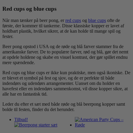
Red cups og blue cups
Når man tænker på beer pong, er
red cups
og
blue cups
ofte de
første, der kommer til tankerne. Disse klassiske kopper er lavet af
holdbart plastik, hvilket sikrer, at de kan holde til mange spil og
fester.
Beer pong opstod i USA og de røde og blå farver stammer fra de
amerikanske farver.
De to populære farver, rød og blå, gør det nemt
at opdele holdene og skabe en visuel kontrast, der gør spillet endnu
mere spændende.
Red cups og blue cups er ikke kun praktiske, men også ikoniske. De
er blevet et symbol på fest og sjov, og de er perfekte til både
indendørs og udendørs arrangementer. Uanset om du holder en
havefest eller en indendørs sammenkomst, vil disse kopper sikre, at
alle har en fantastisk tid.
Leder du efter et sæt med både røde og blå beerpong kopper samt
bolde til festen, finder du det herunder.
Tilbud!