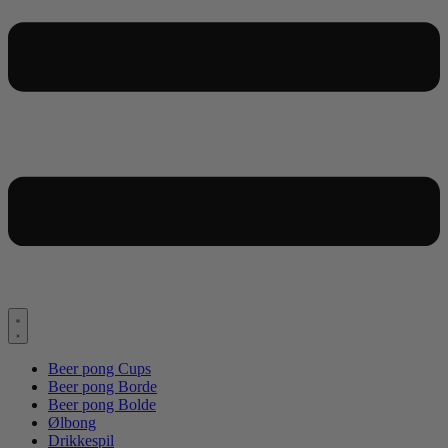
Beer pong Cups
Beer pong Borde
Beer pong Bolde
Ølbong
Drikkespil