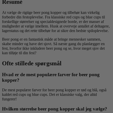
Resumé
At vælge de rigtige beer pong kopper og tilbehør kan virkelig
forbedre din festoplevelse. Fra klassiske red cups og blue cups til
forskellige størrelser og specialdesignede borde, er der masser af
muligheder at vælge imellem. Husk at overveje antallet af deltagere,
lagerstatus og det rette tilbehør for at sikre den bedste spiloplevelse.
Beer pong er en fantastisk måde at bringe mennesker sammen,
skabe minder og have det sjovt. Så næste gang du planlægger en
fest, hvorfor ikke inkludere beer pong og se, hvor meget sjov det
kan tilføje til din fest?
Ofte stillede spørgsmål
Hvad er de mest populære farver for beer pong
kopper?
De mest populære farver for beer pong kopper er rød og blå, også
kaldet red cups og blue cups. Det er klassiske valg, der altid
fungerer!
Hvilken størrelse beer pong kopper skal jeg vælge?