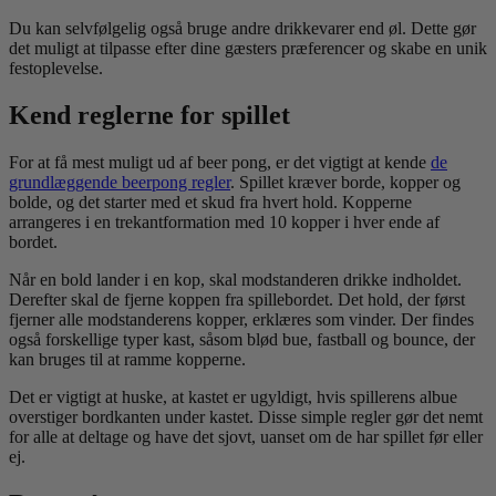
Du kan selvfølgelig også bruge andre drikkevarer end øl.
Dette gør
det muligt at tilpasse efter dine gæsters præferencer og skabe en unik
festoplevelse.
Kend reglerne for spillet
For at få mest muligt ud af beer pong, er det vigtigt at kende
de
grundlæggende beerpong regler
. Spillet kræver borde, kopper og
bolde, og det starter med et skud fra hvert hold. Kopperne
arrangeres i en trekantformation med 10 kopper i hver ende af
bordet.
Når en bold lander i en kop, skal modstanderen drikke indholdet.
Derefter skal de fjerne koppen fra spillebordet. Det hold, der først
fjerner alle modstanderens kopper, erklæres som vinder. Der findes
også forskellige typer kast, såsom blød bue, fastball og bounce, der
kan bruges til at ramme kopperne.
Det er vigtigt at huske, at kastet er ugyldigt, hvis spillerens albue
overstiger bordkanten under kastet. Disse simple regler gør det nemt
for alle at deltage og have det sjovt, uanset om de har spillet før eller
ej.