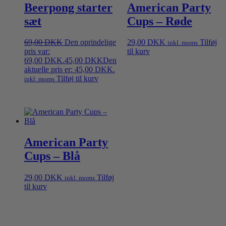
Beerpong starter
American Party
sæt
Cups – Røde
69,00
DKK
Den oprindelige
29,00
DKK
Tilføj
inkl. moms
pris var:
til kurv
69,00 DKK.
45,00
DKK
Den
aktuelle pris er: 45,00 DKK.
Tilføj til kurv
inkl. moms
American Party
Cups – Blå
29,00
DKK
Tilføj
inkl. moms
til kurv