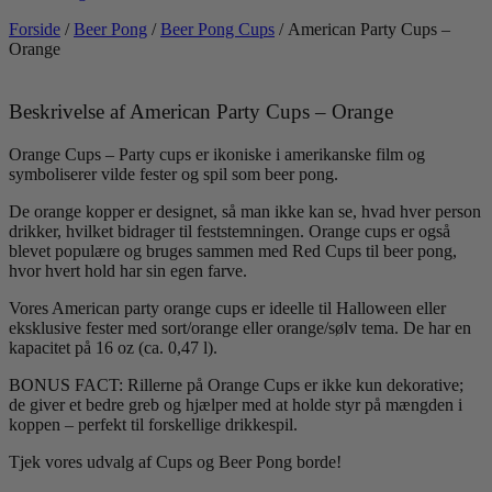
Forside
/
Beer Pong
/
Beer Pong Cups
/ American Party Cups –
Orange
Beskrivelse af American Party Cups – Orange
Orange Cups – Party cups er ikoniske i amerikanske film og
symboliserer vilde fester og spil som beer pong.
De orange kopper er designet, så man ikke kan se, hvad hver person
drikker, hvilket bidrager til feststemningen. Orange cups er også
blevet populære og bruges sammen med Red Cups til beer pong,
hvor hvert hold har sin egen farve.
Vores American party orange cups er ideelle til Halloween eller
eksklusive fester med sort/orange eller orange/sølv tema. De har en
kapacitet på 16 oz (ca. 0,47 l).
BONUS FACT: Rillerne på Orange Cups er ikke kun dekorative;
de giver et bedre greb og hjælper med at holde styr på mængden i
koppen – perfekt til forskellige drikkespil.
Tjek vores udvalg af Cups og Beer Pong borde!