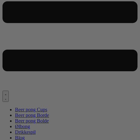
Beer pong Cups
Beer pong Borde
Beer pong Bolde
Ølbong
Drikkespil
Blog