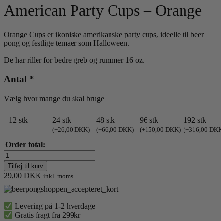
American Party Cups – Orange
Orange Cups er ikoniske amerikanske party cups, ideelle til beer
pong og festlige temaer som Halloween.
De har riller for bedre greb og rummer 16 oz.
Antal
*
Vælg hvor mange du skal bruge
12 stk
24 stk
48 stk
96 stk
192 stk
(
+
26,00
DKK
)
(
+
66,00
DKK
)
(
+
150,00
DKK
)
(
+
316,00
DK
Order total:
American
Party
Tilføj til kurv
Cups
29,00
DKK
inkl. moms
–
Orange
antal
Levering på 1-2 hverdage
Gratis fragt fra 299kr