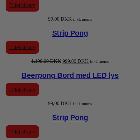
Tilføj til kurv
99,00
DKK
inkl. moms
Strip Pong
Tilføj til kurv
Den
Den
1.199,00
DKK
999,00
DKK
inkl. moms
oprindelige
aktuelle
pris
pris
Beerpong Bord med LED lys
var:
er:
1.199,00 DKK.
999,00 DKK.
Tilføj til kurv
99,00
DKK
inkl. moms
Strip Pong
Tilføj til kurv