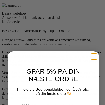
Dansk webshop
Alt sendes fra Danmark og vi har dansk
kundeservice
Beskrivelse af American Party Cups – Orange
Orange Cups – Party cups er ikoniske i amerikanske film og
symboliserer vilde fester og spil som beer pong.
De orange kopper er designet, så man ikke kan se, hvad hver person
drikker, hvilket bidrager til feststemningen. Orange cups er også
blevet populære og bruges sammen med Red Cups til beer pong,
hvor hvert hold har sin egen farve.
SPAR 5% PÅ DIN
Vores American party orange cups er ideelle til Halloween eller
eksklusive fester med sort/orange eller orange/sølv tema. De har en
NÆSTE ORDRE
kapacitet på 16 oz (ca. 0,47 l).
BONUS FACT: Rillerne på Orange Cups er ikke kun dekorative;
Tilmeld dig Beerpongklubben og få 5% rabat
de giver et bedre greb og hjælper med at holde styr på mængden i
på din første ordre
koppen – perfekt til forskellige drikkespil.