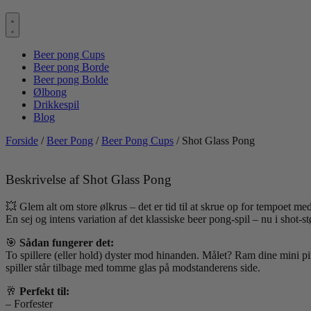
Beer pong Cups
Beer pong Borde
Beer pong Bolde
Ølbong
Drikkespil
Blog
Forside
/
Beer Pong
/
Beer Pong Cups
/ Shot Glass Pong
Beskrivelse af Shot Glass Pong
💥 Glem alt om store ølkrus – det er tid til at skrue op for tempoet me
En sej og intens variation af det klassiske beer pong-spil – nu i shot-s
🎯
Sådan fungerer det:
To spillere (eller hold) dyster mod hinanden. Målet? Ram dine mini p
spiller står tilbage med tomme glas på modstanderens side.
🥂
Perfekt til:
– Forfester