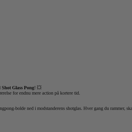
d
Shot Glass Pong
! 💥
tørrelse for endnu mere action på kortere tid.
ingpong-bolde ned i modstanderens shotglas. Hver gang du rammer, skal