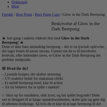
Drikkespil
Blog
Forside
/
Beer Pong
/
Beer Pong Cups
/ Glow in the Dark Beerpong
Beskrivelse af Glow in the
Dark Beerpong
🔥 Sæt gang i nattens vildeste fest med
Glow in the Dark
Beerpong
! 🔥
Dette er ikke bare almindelig beerpong – det er en
lysende oplevelse
,
der tager festen til næste niveau. Uanset om du er til havefester,
festivals, eller indendørs raves, er Glow in the Dark Beerpong det
perfekte midtpunkt.
🟣
Hvad får du?
– Lysende kopper, der skaber stemning
– UV-reaktive bolde for maksimal effekt
– Et stabilt beerpong-bord, klar til action
– Alt du behøver for at spille i mørket!
✨ Skru op for musikken, sluk lyset, og lad spillet begynde! Dette
sæt er designet til at fange opmærksomheden, skabe grin og gøre dig
til aftenens festkonge. Så hvis du er klar til at tage beerpong til det