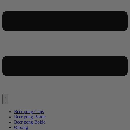
Beer pong Cups
Beer pong Borde
Beer pong Bolde
Ølbong