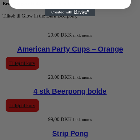
Beerpong-sæt
i dag og vær klar til at imponere!
Tilkøb til Glow in the Dark Beerpong
29,00
DKK
inkl. moms
American Party Cups – Orange
Tilføj til kurv
20,00
DKK
inkl. moms
4 stk Beerpong bolde
Tilføj til kurv
99,00
DKK
inkl. moms
Strip Pong