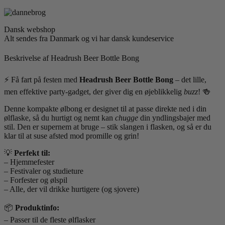
Dansk webshop
Alt sendes fra Danmark og vi har dansk kundeservice
Beskrivelse af Headrush Beer Bottle Bong
⚡ Få fart på festen med
Headrush Beer Bottle Bong
– det lille,
men effektive party-gadget, der giver dig en øjeblikkelig
buzz
! 🍻
Denne kompakte ølbong er designet til at passe direkte ned i din
ølflaske, så du hurtigt og nemt kan
chugge
din yndlingsbajer med
stil. Den er supernem at bruge – stik slangen i flasken, og så er du
klar til at suse afsted mod promille og grin!
💡
Perfekt til:
– Hjemmefester
– Festivaler og studieture
– Forfester og ølspil
– Alle, der vil drikke hurtigere (og sjovere)
📦
Produktinfo:
– Passer til de fleste ølflasker