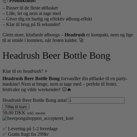
📦
Produktinfo:
– Passer til de fleste ølflasker
– Lille, let og nem at tage med
– Giver dig en hurtig og effektiv ølbong-effekt
– Klar til brug på få sekunder!
Glem store, klodsede ølbongs –
Headrush
er kompakt, nem og lige
til at smide i lommen, når festen kalder. 🚀
Headrush Beer Bottle Bong
Klar til en
headrush
? ⚡
Headrush Beer Bottle Bong
forvandler din ølflaske til en party-
maskine! Nem at bruge, nem at tage med – perfekt til fester,
festivaler og vilde weekender! 🥴🔥
Headrush Beer Bottle Bong antal
Tilføj til kurv
59,00
DKK
inkl. moms
✅ Levering på 1-2 hverdage
✅ Gratis fragt fra 299kr