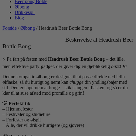
Beer pong Bolde
Ølbong
Drikkespil
Blog
Forside
/
Ølbong
/ Headrush Beer Bottle Bong
Beskrivelse af Headrush Beer
Bottle Bong
⚡ Få fart på festen med
Headrush Beer Bottle Bong
– det lille,
men effektive party-gadget, der giver dig en øjeblikkelig
buzz
! 🍻
Denne kompakte ølbong er designet til at passe direkte ned i din
ølflaske, så du hurtigt og nemt kan
chugge
din yndlingsbajer med
stil. Den er supernem at bruge – stik slangen i flasken, og så er du
klar til at suse afsted mod promille og grin!
💡
Perfekt til:
– Hjemmefester
– Festivaler og studieture
– Forfester og ølspil
– Alle, der vil drikke hurtigere (og sjovere)