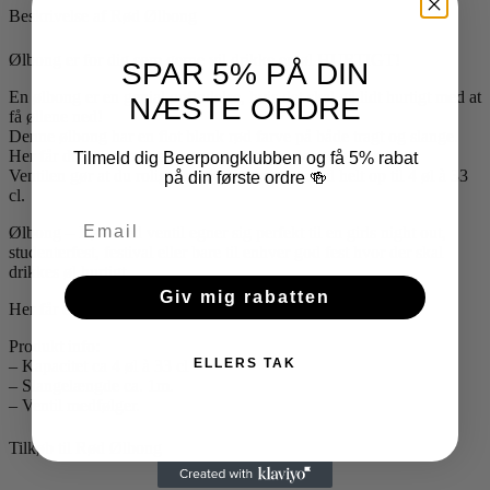
Beskrivelse af Rød Ølbong
Ølbong er for dig som gerne vil drikke en øl HURTIGT!
SPAR 5% PÅ DIN
En ølbong er en genial opfindelse, hvis det skal gå lidt hurtigt med at
NÆSTE ORDRE
få øllene ned!
Denne ølbong har en flot blank rød farve på både tragt og slange.
Her får du en komplet ølbong med tragt, slange og ventil.
Tilmeld dig Beerpongklubben og få 5% rabat
Ventilen gør at du roligt kan fylden tragten med helt op til 4 øl à 33
på din første ordre 🍻
cl.
Ølbong – Rød med ventil egner sig perfekt til en girls night out,
studenterfest, festival eller bare til enhver god fest hvor der skal
drikkes øl hurtigt.
Giv mig rabatten
Her får du en super ølbong til en fantastisk pris !!!
Produkt info:
ELLERS TAK
– Kapacitet ca 4 øl à 33 cl
– Slangelængde ca. 1m.
– Ventil medfølger.
Tilkøb til Rød Ølbong