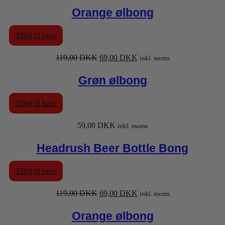
pris
pris
Orange ølbong
var:
er:
119,00 DKK.
69,00 DKK.
Tilføj til kurv
Den
Den
119,00
DKK
69,00
DKK
inkl. moms
oprindelige
aktuelle
pris
pris
Grøn ølbong
var:
er:
119,00 DKK.
69,00 DKK.
Tilføj til kurv
59,00
DKK
inkl. moms
Headrush Beer Bottle Bong
Tilføj til kurv
Den
Den
119,00
DKK
69,00
DKK
inkl. moms
oprindelige
aktuelle
pris
pris
Orange ølbong
var:
er: