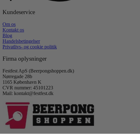
Kundeservice
Om os
Kontakt os
Blog
Handelsbetingelser
Privatlivs- og cookie politik
Firma oplysninger
Festfest ApS (Beerpongshoppen.dk)
Nørregade 28b
1165 København K
CVR nummer: 45101223
Mail: kontakt@festfest.dk