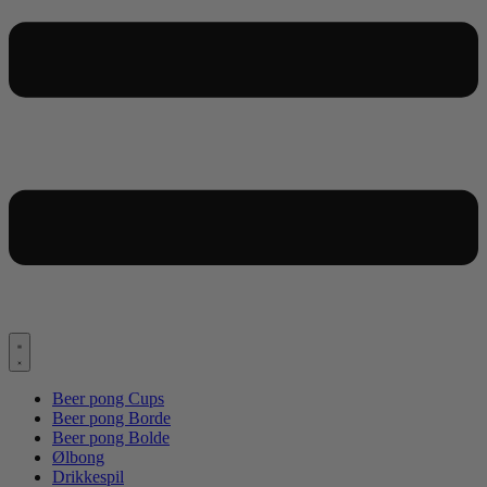
Beer pong Cups
Beer pong Borde
Beer pong Bolde
Ølbong
Drikkespil