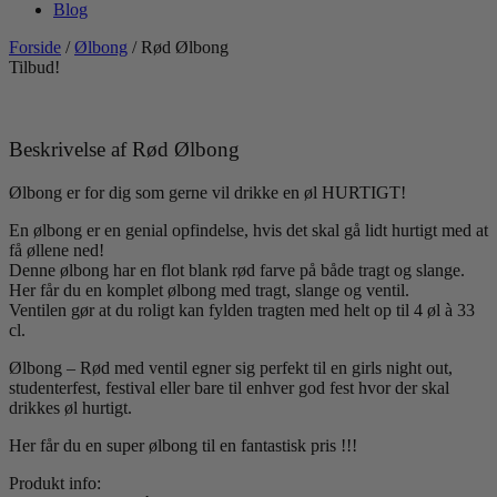
Blog
Forside
/
Ølbong
/ Rød Ølbong
Tilbud!
Beskrivelse af Rød Ølbong
Ølbong er for dig som gerne vil drikke en øl HURTIGT!
En ølbong er en genial opfindelse, hvis det skal gå lidt hurtigt med at
få øllene ned!
Denne ølbong har en flot blank rød farve på både tragt og slange.
Her får du en komplet ølbong med tragt, slange og ventil.
Ventilen gør at du roligt kan fylden tragten med helt op til 4 øl à 33
cl.
Ølbong – Rød med ventil egner sig perfekt til en girls night out,
studenterfest, festival eller bare til enhver god fest hvor der skal
drikkes øl hurtigt.
Her får du en super ølbong til en fantastisk pris !!!
Produkt info: