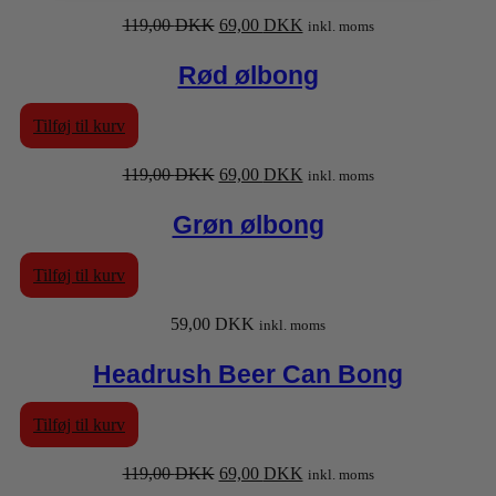
Den
Den
119,00
DKK
69,00
DKK
inkl. moms
oprindelige
aktuelle
pris
pris
Rød ølbong
var:
er:
119,00 DKK.
69,00 DKK.
Tilføj til kurv
Den
Den
119,00
DKK
69,00
DKK
inkl. moms
oprindelige
aktuelle
pris
pris
Grøn ølbong
var:
er:
119,00 DKK.
69,00 DKK.
Tilføj til kurv
59,00
DKK
inkl. moms
Headrush Beer Can Bong
Tilføj til kurv
Den
Den
119,00
DKK
69,00
DKK
inkl. moms
oprindelige
aktuelle